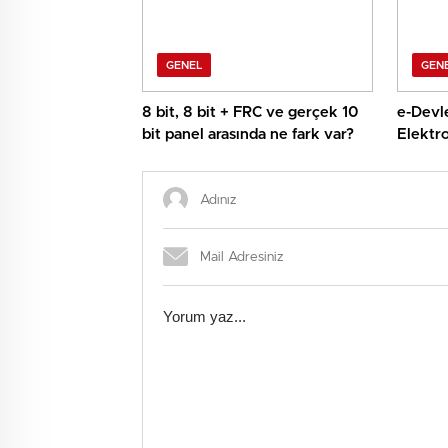
GENEL
GEN
8 bit, 8 bit + FRC ve gerçek 10
e-Devle
bit panel arasında ne fark var?
Elektro
tek ek