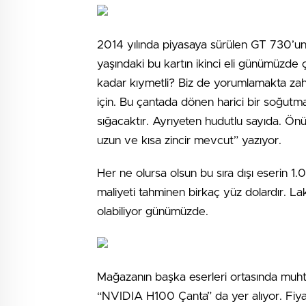
2014 yılında piyasaya sürülen GT 730’un f
yaşındaki bu kartın ikinci eli günümüzde 
kadar kıymetli? Biz de yorumlamakta zah
için. Bu çantada dönen harici bir soğutma
sığacaktır. Ayrıyeten hudutlu sayıda. Ö
uzun ve kısa zincir mevcut” yazıyor.
Her ne olursa olsun bu sıra dışı eserin 1.0
maliyeti tahminen birkaç yüz dolardır. Lak
olabiliyor günümüzde.
Mağazanın başka eserleri ortasında muht
“NVIDIA H100 Çanta” da yer alıyor. Fiyat