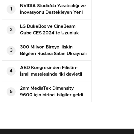
NVIDIA Studio’da Yaratıcılığı ve
1
İnovasyonu Destekleyen Yeni
Uygulamalar
LG DukeBox ve CineBeam
2
Qube CES 2024’te Uzunluk
Gösterecek
300 Milyon Bireye İlişkin
3
Bilgileri Ruslara Satan Ukraynalı
Hacker Tutuklandı
ABD Kongresinden Filistin-
4
İsrail meselesinde ‘iki devletli
çözüme’ destek
2nm MediaTek Dimensity
5
9600 için birinci bilgiler geldi