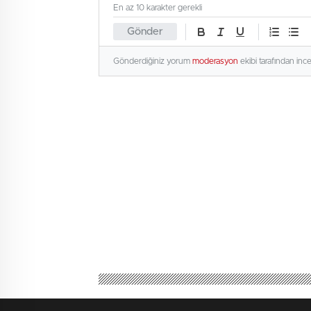
En az 10 karakter gerekli
Gönder
Gönderdiğiniz yorum
moderasyon
ekibi tarafından inc