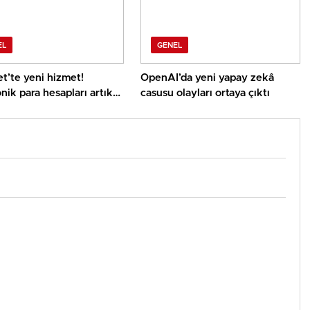
EL
GENEL
t’te yeni hizmet!
OpenAI’da yeni yapay zekâ
nik para hesapları artık
casusu olayları ortaya çıktı
randa