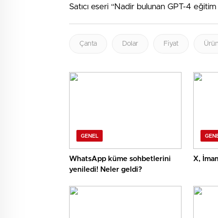
Satıcı eseri “Nadir bulunan GPT-4 eğitim 
Çanta
Dolar
Fiyat
Ürü
GENEL
GEN
WhatsApp küme sohbetlerini
X, İmam
yeniledi! Neler geldi?