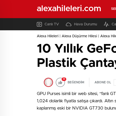
alexahileleri.com
SE
Canlı TV
Hava Durumu
Ca
Alexa Hileleri | Alexa Düşürme Hilesi | Alexa Hil
10 Yıllık GeF
Plastik Çant
0
BEĞENDİM
ABONE OL
GPU Purses isimli bir web sitesi, “fanlı G
1,024 dolarlık fiyatla satışa çıkardı. Altı
kaplanmış eski bir NVIDIA GT730 bulunuyor