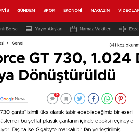
RVIS
GÜNDEM
SPOR
EKONOMI
MAGAZIN
VIDEOLA
nlı Borsa
Yayın Akışları
Namaz Vakitleri
Ecza
esi
Genel
341 kez okunm
orce GT 730, 1.024 
aya Dönüştürüldü
0
News
T730 çanta” isimli lüks olarak tabir edebileceğimiz bir eseri
n süslemeli bu şeffaf plastik çantanın içinde epoksi reçineyle
. Dışına ise Gigabyte markalı bir fan yerleştirilmiş.