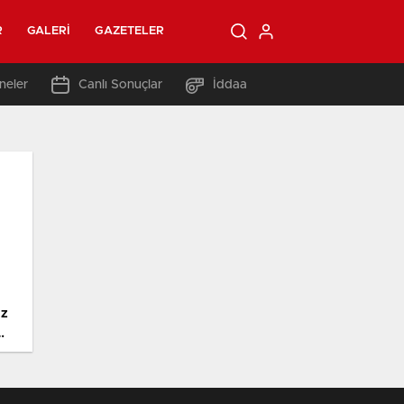
R
GALERI
GAZETELER
neler
Canlı Sonuçlar
İddaa
iz