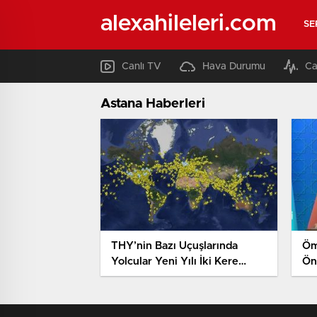
alexahileleri.com
SE
Canlı TV
Hava Durumu
Ca
Astana Haberleri
THY’nin Bazı Uçuşlarında
Öm
Yolcular Yeni Yılı İki Kere
Önc
Kutlayacak
Bü
Ba