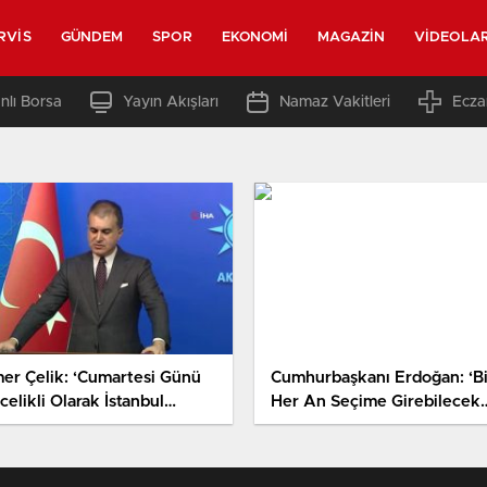
RVIS
GÜNDEM
SPOR
EKONOMI
MAGAZIN
VIDEOLA
nlı Borsa
Yayın Akışları
Namaz Vakitleri
Ecza
er Çelik: ‘Cumartesi Günü
Cumhurbaşkanı Erdoğan: ‘B
elikli Olarak İstanbul
Her An Seçime Girebilecek
yükşehir Belediye
Rahatlıkta Bir Noktadayız’
şkanımız Açıklanacak’