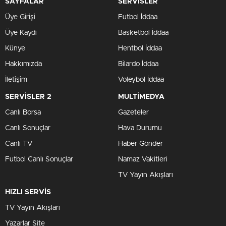
SAYFALAR
SERVİSLER
Üye Girişi
Futbol İddaa
Üye Kaydı
Basketbol İddaa
Künye
Hentbol İddaa
Hakkımızda
Bilardo İddaa
İletişim
Voleybol İddaa
SERVİSLER 2
MULTİMEDYA
Canlı Borsa
Gazeteler
Canlı Sonuçlar
Hava Durumu
Canlı TV
Haber Gönder
Futbol Canlı Sonuçlar
Namaz Vakitleri
TV Yayın Akışları
HIZLI SERVİS
TV Yayın Akışları
Yazarlar Site