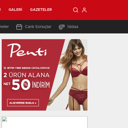
R
GALERI
GAZETELER
neler
Canlı Sonuçlar
İddaa