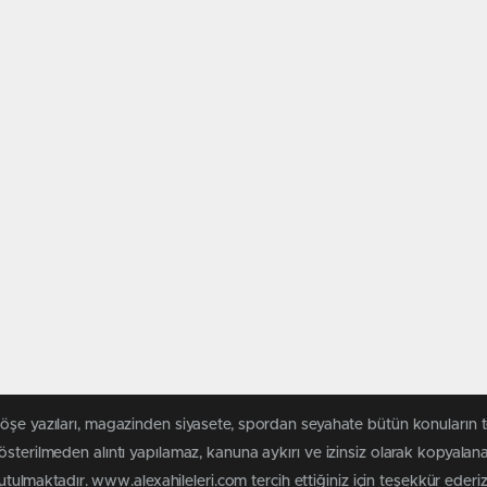
köşe yazıları, magazinden siyasete, spordan seyahate bütün konuların 
österilmeden alıntı yapılamaz, kanuna aykırı ve izinsiz olarak kopyala
tutulmaktadır. www.alexahileleri.com tercih ettiğiniz için teşekkür ederiz