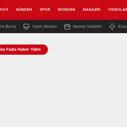
RVIS
GÜNDEM
SPOR
EKONOMI
MAGAZIN
VIDEOLA
nlı Borsa
Yayın Akışları
Namaz Vakitleri
Ecza
ha Fazla Haber Yükle