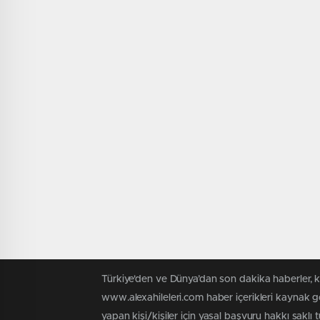
Türkiye'den ve Dünya’dan son dakika haberler, 
www.alexahileleri.com haber içerikleri kaynak g
yapan kişi/kişiler için yasal başvuru hakkı saklı 