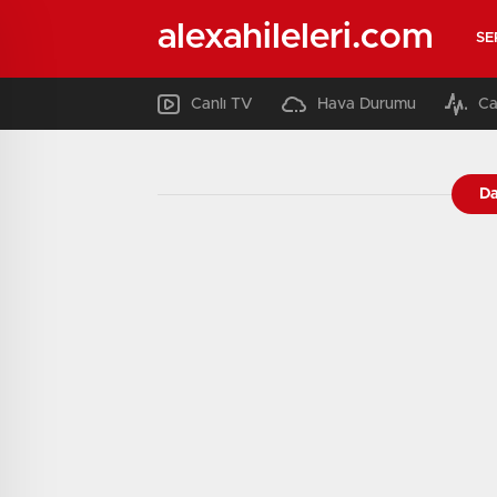
alexahileleri.com
SE
Canlı TV
Hava Durumu
Ca
Da