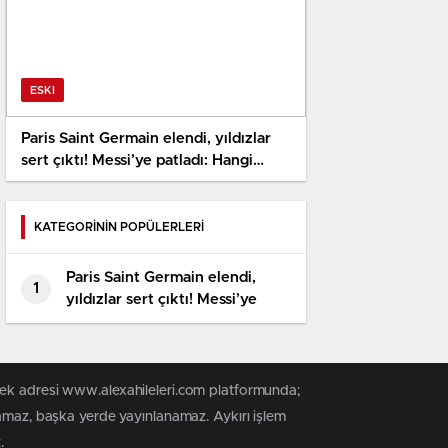
ESKI
Paris Saint Germain elendi, yıldızlar
sert çıktı! Messi’ye patladı: Hangi
büyük maçta vardı?
KATEGORİNİN POPÜLERLERİ
Paris Saint Germain elendi,
1
yıldızlar sert çıktı! Messi’ye
patladı: Hangi büyük maçta
vardı?
tek adresi www.alexahileleri.com platformunda;
namaz, başka yerde yayınlanamaz. Aykırı işlem
.