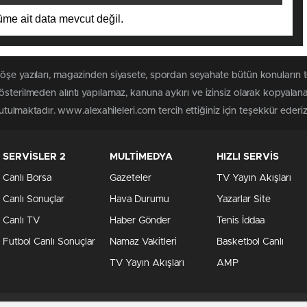
me ait data mevcut değil.
köşe yazıları, magazinden siyasete, spordan seyahate bütün konuların 
österilmeden alıntı yapılamaz, kanuna aykırı ve izinsiz olarak kopyala
tutulmaktadır. www.alexahileleri.com tercih ettiğiniz için teşekkür ederiz
SERVİSLER 2
MULTİMEDYA
HIZLI SERVİS
Canlı Borsa
Gazeteler
TV Yayın Akışları
Canlı Sonuçlar
Hava Durumu
Yazarlar Site
Canlı TV
Haber Gönder
Tenis İddaa
Futbol Canlı Sonuçlar
Namaz Vakitleri
Basketbol Canlı
TV Yayın Akışları
AMP