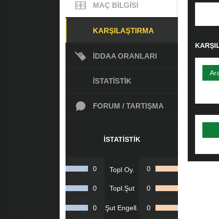
MAÇ BILGISI
KARŞILAŞTIRMA
KARŞI
İDDAA ORANLARI
Ar
İSTATISTIK
FORUM / TARTIŞMA
İSTATISTIK
0
0
Topl Oy.
0
Topl.Şut
0
0
Şut Engell.
0