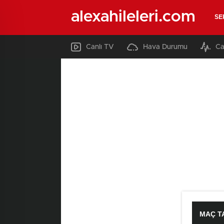
alexahileleri.com
SE
Canlı TV
Hava Durumu
Ca
MAÇ T