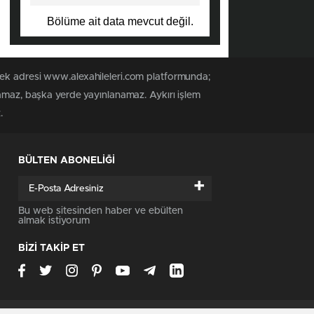
Bölüme ait data mevcut değil.
tek adresi www.alexahileleri.com platformunda;
namaz, başka yerde yayınlanamaz. Aykırı işlem
.
BÜLTEN ABONELİĞİ
+
Bu web sitesinden haber ve ebülten
almak istiyorum
BİZİ TAKİP ET