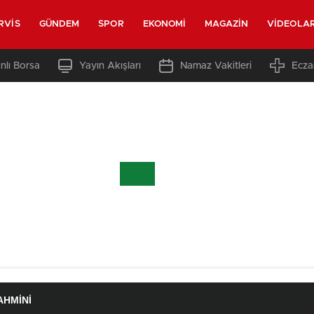
RVIS
GÜNDEM
SPOR
EKONOMI
MAGAZIN
VIDEOLA
nlı Borsa
Yayın Akışları
Namaz Vakitleri
Ecza
AHMINI