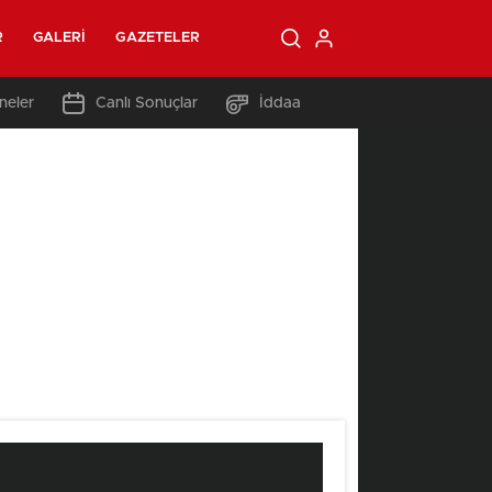
R
GALERI
GAZETELER
neler
Canlı Sonuçlar
İddaa