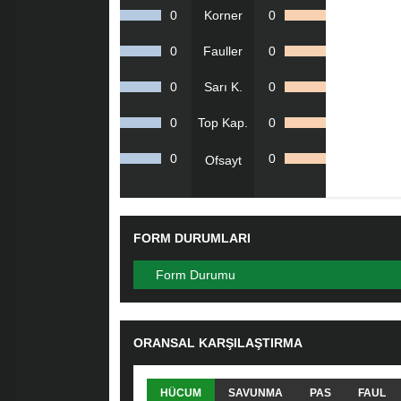
0
Korner
0
0
Fauller
0
0
Sarı K.
0
0
Top Kap.
0
0
0
Ofsayt
FORM DURUMLARI
Form Durumu
ORANSAL KARŞILAŞTIRMA
HÜCUM
SAVUNMA
PAS
FAUL