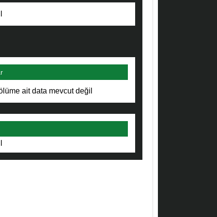
l
r
ölüme ait data mevcut değil
l