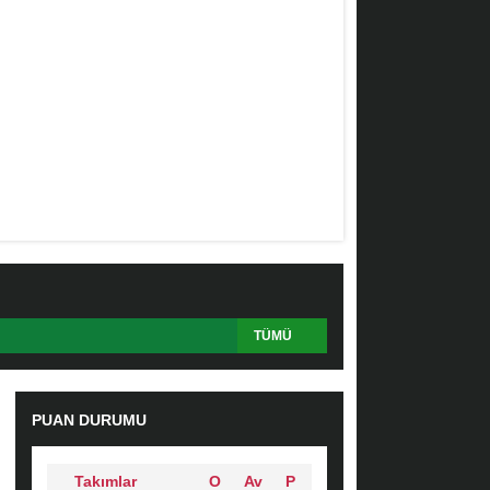
TÜMÜ
PUAN DURUMU
Takımlar
O
Av
P