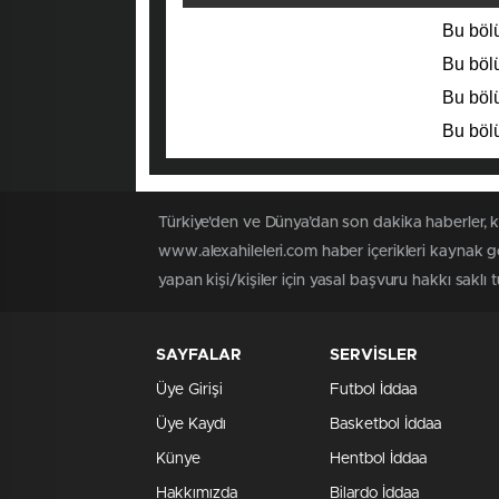
Bu bölü
Bu bölü
Bu bölü
Bu bölü
Türkiye'den ve Dünya’dan son dakika haberler, 
www.alexahileleri.com haber içerikleri kaynak g
yapan kişi/kişiler için yasal başvuru hakkı saklı 
SAYFALAR
SERVİSLER
Üye Girişi
Futbol İddaa
Üye Kaydı
Basketbol İddaa
Künye
Hentbol İddaa
Hakkımızda
Bilardo İddaa