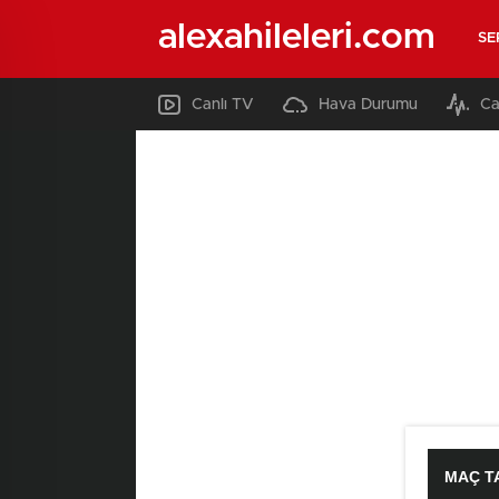
alexahileleri.com
SE
Canlı TV
Hava Durumu
Ca
MAÇ T