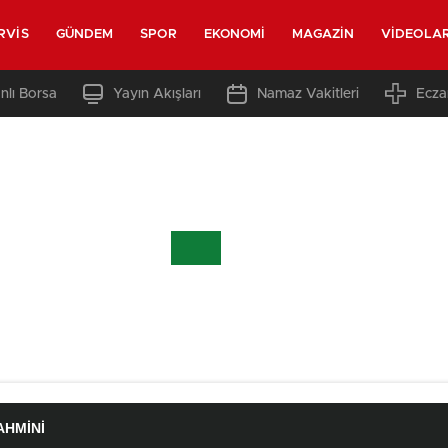
RVIS
GÜNDEM
SPOR
EKONOMI
MAGAZIN
VIDEOLA
nlı Borsa
Yayın Akışları
Namaz Vakitleri
Ecza
AHMINI