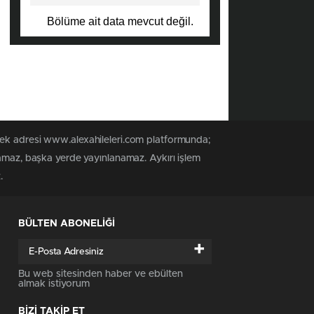
Bölüme ait data mevcut değil.
tek adresi www.alexahileleri.com platformunda;
namaz, başka yerde yayınlanamaz. Aykırı işlem
.
BÜLTEN ABONELİĞİ
+
Bu web sitesinden haber ve ebülten
almak istiyorum
BİZİ TAKİP ET