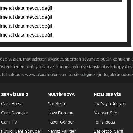
me ait data mevcut değil.
me ait data mevcut değil.
me ait data mevcut değil.
me ait data mevcut değil.
köşe yazıları, magazinden siyasete, spordan seyahate bütün konuların 
österilmeden alıntı yapılamaz, kanuna aykırı ve izinsiz olarak kopyala
tutulmaktadır. www.alexahileleri.com tercih ettiğiniz için teşekkür ederiz
SERVİSLER 2
MULTİMEDYA
HIZLI SERVİS
Canlı Borsa
Gazeteler
TV Yayın Akışları
Canlı Sonuçlar
Hava Durumu
Yazarlar Site
Canlı TV
Haber Gönder
Tenis İddaa
Futbol Canlı Sonuçlar
Namaz Vakitleri
Basketbol Canlı