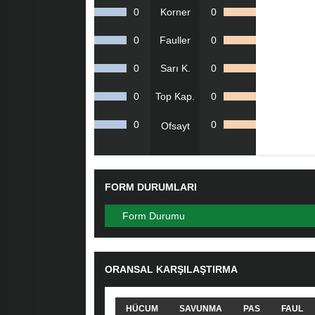
0
Korner
0
0
Fauller
0
0
Sarı K.
0
0
Top Kap.
0
0
0
Ofsayt
FORM DURUMLARI
Form Durumu
ORANSAL KARŞILAŞTIRMA
HÜCUM
SAVUNMA
PAS
FAUL