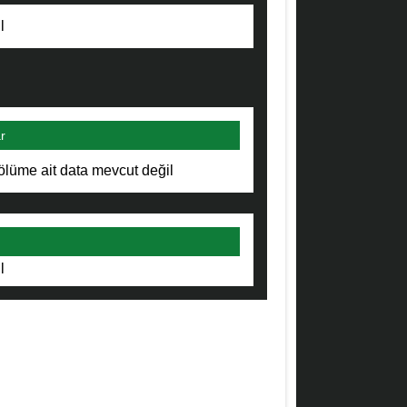
l
r
ölüme ait data mevcut değil
l