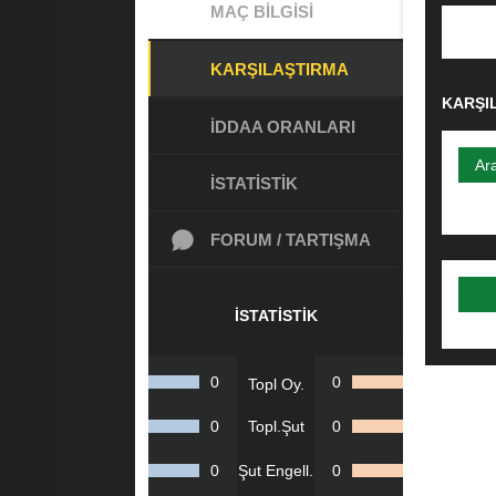
MAÇ BILGISI
KARŞILAŞTIRMA
KARŞI
İDDAA ORANLARI
Ar
İSTATISTIK
FORUM / TARTIŞMA
İSTATISTIK
0
0
Topl Oy.
0
Topl.Şut
0
0
Şut Engell.
0