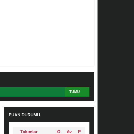
TÜMÜ
PUAN DURUMU
Takımlar
O
Av
P