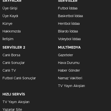
SAYFALAR
SERVİSLER
Üye Girişi
Futbol İddaa
Üye Kaydı
Basketbol İddaa
Künye
Hentbol İddaa
Hakkımızda
Bilardo İddaa
İletişim
Voleybol İddaa
SERVİSLER 2
MULTİMEDYA
Canlı Borsa
Gazeteler
Canlı Sonuçlar
Hava Durumu
Canlı TV
Haber Gönder
Futbol Canlı Sonuçlar
Namaz Vakitleri
TV Yayın Akışları
HIZLI SERVİS
TV Yayın Akışları
Yazarlar Site