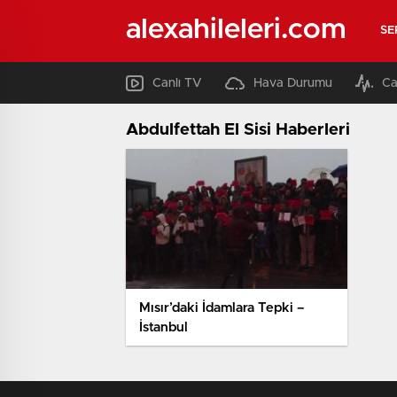
alexahileleri.com
SE
Canlı TV
Hava Durumu
Ca
Abdulfettah El Sisi Haberleri
Mısır’daki İdamlara Tepki –
İstanbul