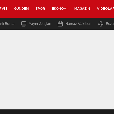
RVIS
GÜNDEM
SPOR
EKONOMI
MAGAZIN
VIDEOLA
nlı Borsa
Yayın Akışları
Namaz Vakitleri
Ecza