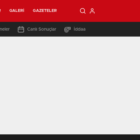
R
GALERI
GAZETELER
neler
Canlı Sonuçlar
İddaa