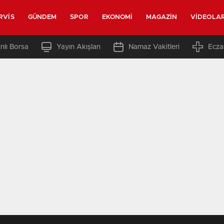
RVIS
GÜNDEM
SPOR
EKONOMI
MAGAZIN
VIDEOLA
nlı Borsa
Yayın Akışları
Namaz Vakitleri
Ecza