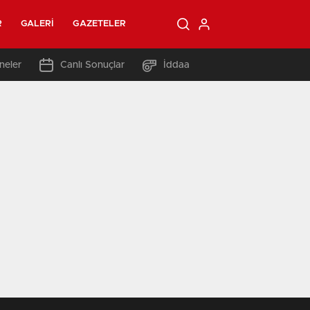
R
GALERI
GAZETELER
neler
Canlı Sonuçlar
İddaa