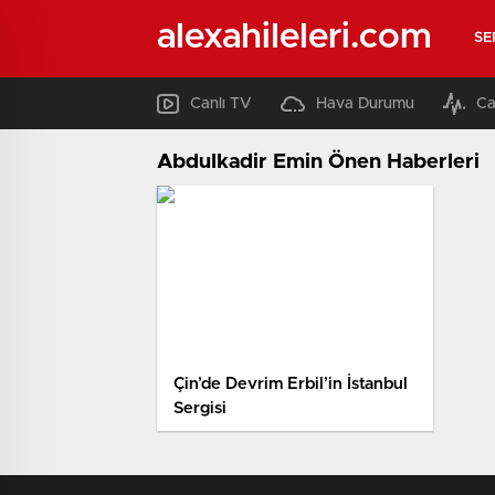
alexahileleri.com
SE
Canlı TV
Hava Durumu
Ca
Abdulkadir Emin Önen Haberleri
Çin’de Devrim Erbil’in İstanbul
Sergisi