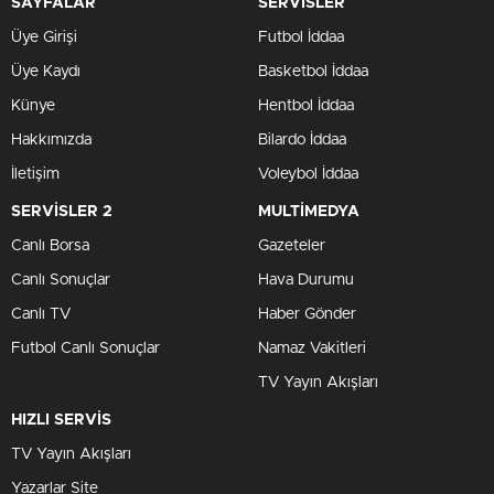
SAYFALAR
SERVİSLER
Üye Girişi
Futbol İddaa
Üye Kaydı
Basketbol İddaa
Künye
Hentbol İddaa
Hakkımızda
Bilardo İddaa
İletişim
Voleybol İddaa
SERVİSLER 2
MULTİMEDYA
Canlı Borsa
Gazeteler
Canlı Sonuçlar
Hava Durumu
Canlı TV
Haber Gönder
Futbol Canlı Sonuçlar
Namaz Vakitleri
TV Yayın Akışları
HIZLI SERVİS
TV Yayın Akışları
Yazarlar Site