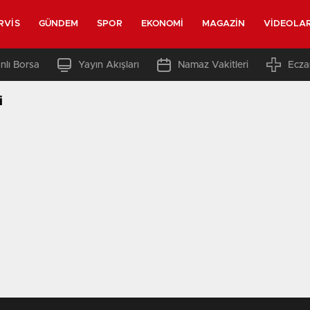
RVIS
GÜNDEM
SPOR
EKONOMI
MAGAZIN
VIDEOLA
nlı Borsa
Yayın Akışları
Namaz Vakitleri
Ecza
i