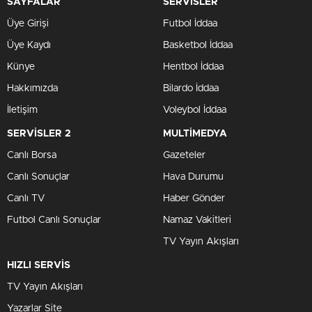
SAYFALAR
SERVİSLER
Üye Girişi
Futbol İddaa
Üye Kaydı
Basketbol İddaa
Künye
Hentbol İddaa
Hakkımızda
Bilardo İddaa
İletişim
Voleybol İddaa
SERVİSLER 2
MULTİMEDYA
Canlı Borsa
Gazeteler
Canlı Sonuçlar
Hava Durumu
Canlı TV
Haber Gönder
Futbol Canlı Sonuçlar
Namaz Vakitleri
TV Yayın Akışları
HIZLI SERVİS
TV Yayın Akışları
Yazarlar Site