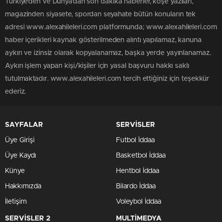
Türkiye'den ve Dünya’dan son dakika haberler, köşe yazıları,
magazinden siyasete, spordan seyahate bütün konuların tek
adresi www.alexahileleri.com platformunda; www.alexahileleri.com
haber içerikleri kaynak gösterilmeden alıntı yapılamaz, kanuna
aykırı ve izinsiz olarak kopyalanamaz, başka yerde yayınlanamaz.
Aykırı işlem yapan kişi/kişiler için yasal başvuru hakkı saklı
tutulmaktadır. www.alexahileleri.com tercih ettiğiniz için teşekkür
ederiz.
SAYFALAR
SERVİSLER
Üye Girişi
Futbol İddaa
Üye Kaydı
Basketbol İddaa
Künye
Hentbol İddaa
Hakkımızda
Bilardo İddaa
İletişim
Voleybol İddaa
SERVİSLER 2
MULTİMEDYA