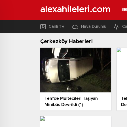
alexahileleri.com
SE
Canlı TV
Hava Durumu
Ca
Çerkezköy Haberleri
Tem’de Mültecileri Taşıyan
Te
Minibüs Devrildi (1)
Dev
Ki