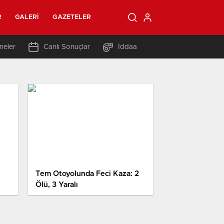
R
GALERI
GAZETELER
neler
Canlı Sonuçlar
İddaa
Tem Otoyolunda Feci Kaza: 2
Ölü, 3 Yaralı