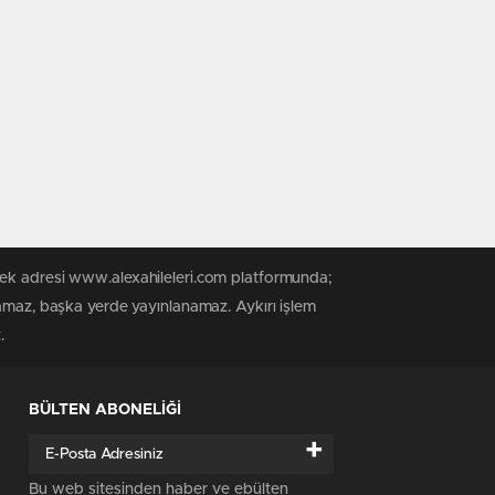
tek adresi www.alexahileleri.com platformunda;
namaz, başka yerde yayınlanamaz. Aykırı işlem
.
BÜLTEN ABONELİĞİ
+
Bu web sitesinden haber ve ebülten