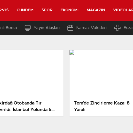
RVIS
GÜNDEM
SPOR
EKONOMI
MAGAZIN
VIDEOLA
nlı Borsa
Yayın Akışları
Namaz Vakitleri
Ecza
kirdağ Otobanda Tır
Tem’de Zincirleme Kaza: 8
rildi, İstanbul Yolunda 5
Yaralı
lometre Kuyruk Oluştu