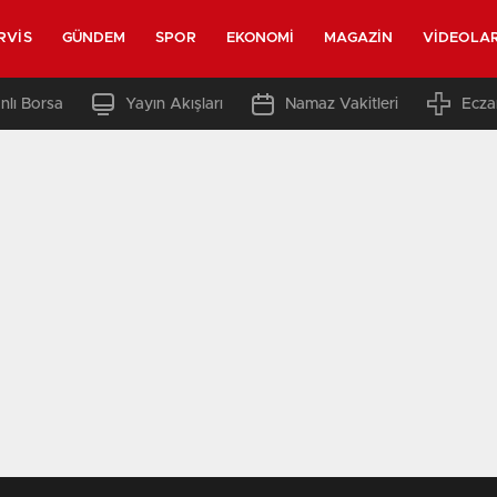
RVIS
GÜNDEM
SPOR
EKONOMI
MAGAZIN
VIDEOLA
nlı Borsa
Yayın Akışları
Namaz Vakitleri
Ecza