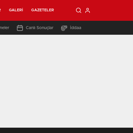
R
GALERI
GAZETELER
neler
Canlı Sonuçlar
İddaa