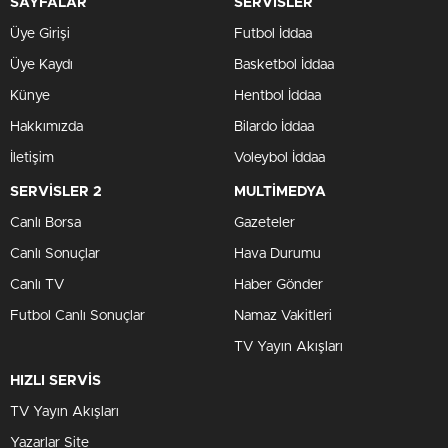
SAYFALAR
SERVİSLER
Üye Girişi
Futbol İddaa
Üye Kaydı
Basketbol İddaa
Künye
Hentbol İddaa
Hakkımızda
Bilardo İddaa
İletişim
Voleybol İddaa
SERVİSLER 2
MULTİMEDYA
Canlı Borsa
Gazeteler
Canlı Sonuçlar
Hava Durumu
Canlı TV
Haber Gönder
Futbol Canlı Sonuçlar
Namaz Vakitleri
TV Yayın Akışları
HIZLI SERVİS
TV Yayın Akışları
Yazarlar Site