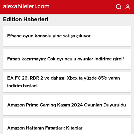
alexahileleri.com
Edition Haberleri
Efsane oyun konsolu yine satışa çıkıyor
Fırsatı kaçırmayın: Çok oyunculu oyunlar indirime girdi!
EA FC 26, RDR 2 ve dahası! Xbox’ta yüzde 85’e varan
indirim başladı
Amazon Prime Gaming Kasım 2024 Oyunları Duyuruldu
Amazon Haftanın Fırsatları: Kitaplar