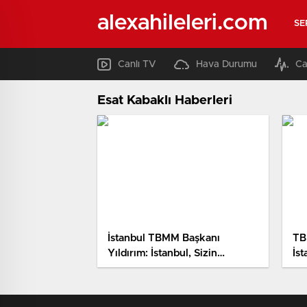
alexahileleri.com
SE
Canlı TV
Hava Durumu
Ca
Esat Kabaklı Haberleri
İstanbul TBMM Başkanı
TB
Yıldırım: İstanbul, Sizin
İst
Dilinizden Dökülecek Yürekli
Dö
Sözlere Konu Olsun…
Ko