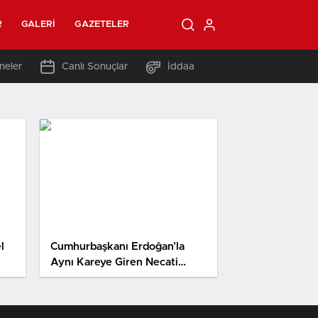
R
GALERI
GAZETELER
neler
Canlı Sonuçlar
İddaa
l
Cumhurbaşkanı Erdoğan’la
Aynı Kareye Giren Necati
Şaşmaz’ın Yüzünde Güller Açtı