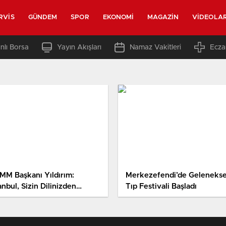
RVIS
GÜNDEM
SPOR
EKONOMI
MAGAZIN
VIDEOLA
nlı Borsa
Yayın Akışları
Namaz Vakitleri
Ecza
MM Başkanı Yıldırım:
Merkezefendi’de Gelenekse
anbul, Sizin Dilinizden
Tıp Festivali Başladı
külecek Yürekli Sözlere
nu Olsun İstiyorum.