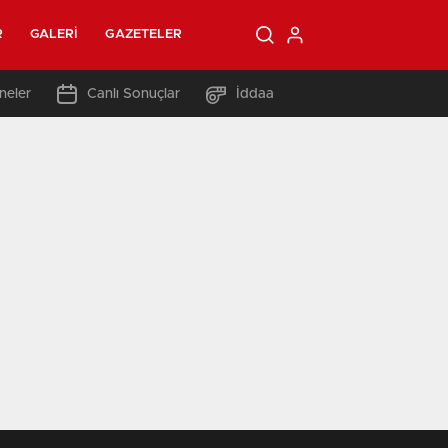
R
GALERI
GAZETELER
neler
Canlı Sonuçlar
İddaa