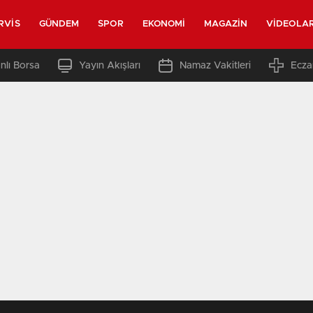
RVIS
GÜNDEM
SPOR
EKONOMI
MAGAZIN
VIDEOLA
nlı Borsa
Yayın Akışları
Namaz Vakitleri
Ecza