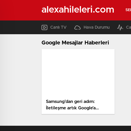
alexahileleri.com
SE
Canlı TV
Hava Durumu
Ca
Google Mesajlar Haberleri
Samsung’dan geri adım:
İletileşme artık Google’a
emanet