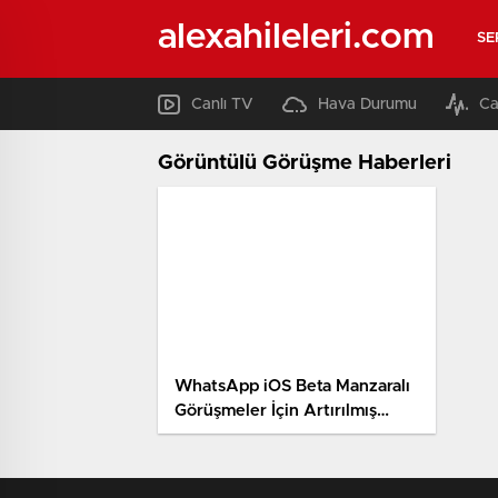
alexahileleri.com
SE
Canlı TV
Hava Durumu
Ca
Görüntülü Görüşme Haberleri
WhatsApp iOS Beta Manzaralı
Görüşmeler İçin Artırılmış
Gerçeklik Efektlerini ve
Filtrelerini Test Ediyor