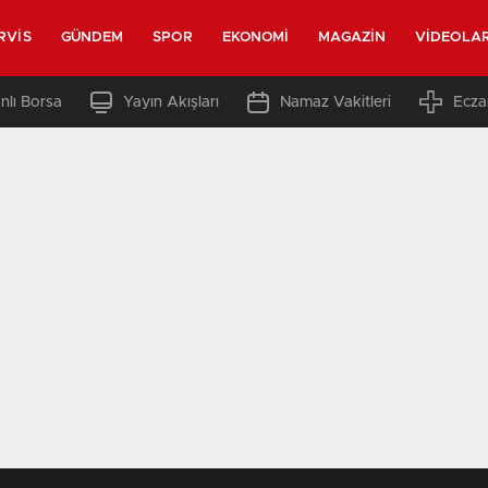
RVIS
GÜNDEM
SPOR
EKONOMI
MAGAZIN
VIDEOLA
nlı Borsa
Yayın Akışları
Namaz Vakitleri
Ecza