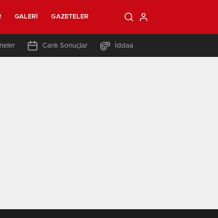
R
GALERI
GAZETELER
neler
Canlı Sonuçlar
İddaa