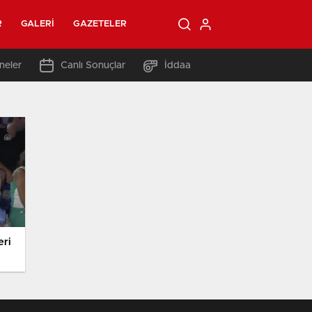
R
GALERI
GAZETELER
neler
Canlı Sonuçlar
İddaa
eri