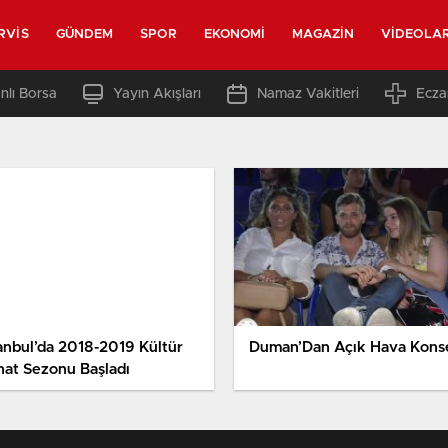
RVIS
GÜNDEM
SPOR
EKONOMI
MAGAZIN
VIDEOLA
nlı Borsa
Yayın Akışları
Namaz Vakitleri
Ecza
tanbul’da 2018-2019 Kültür
Duman’Dan Açık Hava Kons
nat Sezonu Başladı