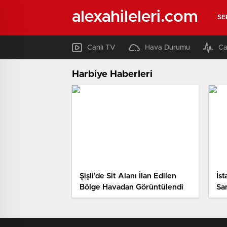
alexahileleri.com
SE
Canlı TV
Hava Durumu
Ca
Harbiye Haberleri
Şişli’de Sit Alanı İlan Edilen
İs
Bölge Havadan Görüntülendi
Sa