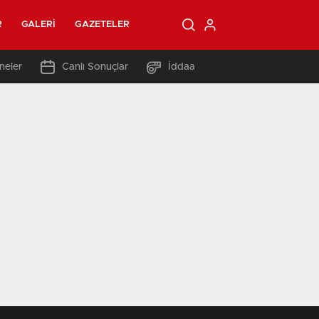
R
GALERI
GAZETELER
neler
Canlı Sonuçlar
İddaa