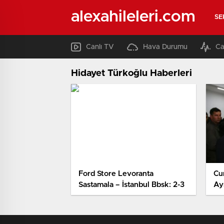
alexahileleri.com
SE
Canlı TV
Hava Durumu
Ca
Hidayet Türkoğlu Haberleri
Ford Store Levoranta
Cu
Sastamala – İstanbul Bbsk: 2-3
Ay
Şa