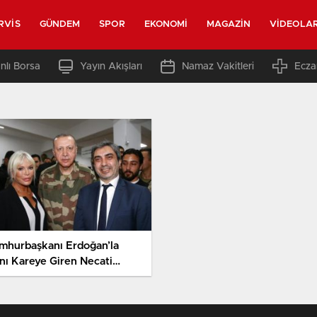
RVIS
GÜNDEM
SPOR
EKONOMI
MAGAZIN
VIDEOLA
nlı Borsa
Yayın Akışları
Namaz Vakitleri
Ecza
mhurbaşkanı Erdoğan’la
nı Kareye Giren Necati
şmaz’ın Yüzünde Güller Açtı