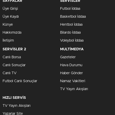
SAYFALAR
SERVİSLER
Üye Girişi
Futbol İddaa
Üye Kaydı
Basketbol İddaa
Künye
Hentbol İddaa
Hakkımızda
Bilardo İddaa
İletişim
Voleybol İddaa
SERVİSLER 2
MULTİMEDYA
Canlı Borsa
Gazeteler
Canlı Sonuçlar
Hava Durumu
Canlı TV
Haber Gönder
Futbol Canlı Sonuçlar
Namaz Vakitleri
TV Yayın Akışları
HIZLI SERVİS
TV Yayın Akışları
Yazarlar Site