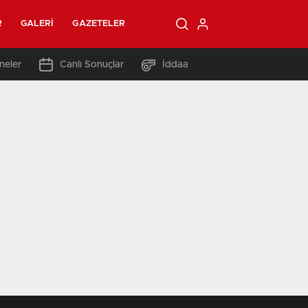
R
GALERI
GAZETELER
neler
Canlı Sonuçlar
İddaa