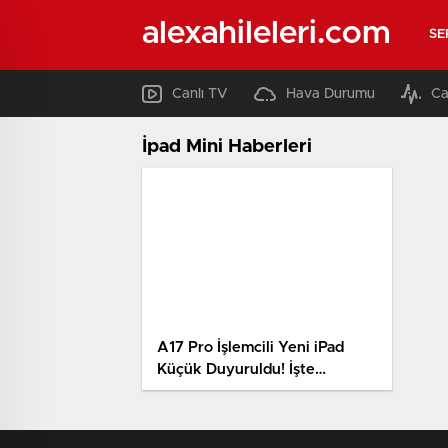
alexahileleri.com
SE
Canlı TV
Hava Durumu
Ca
İpad Mini Haberleri
A17 Pro İşlemcili Yeni iPad
Küçük Duyuruldu! İşte
Özellikleri ve Fiyatı