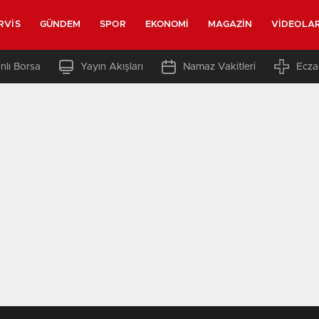
RVIS
GÜNDEM
SPOR
EKONOMI
MAGAZIN
VIDEOLA
nlı Borsa
Yayın Akışları
Namaz Vakitleri
Ecza