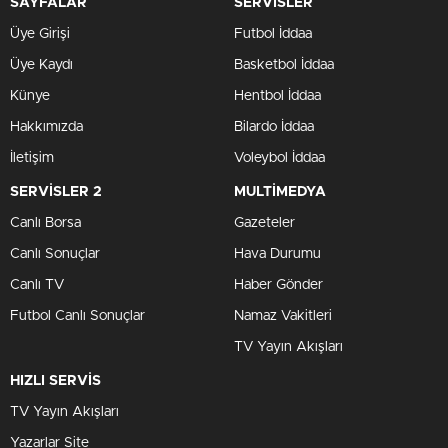
SAYFALAR
SERVİSLER
Üye Girişi
Futbol İddaa
Üye Kaydı
Basketbol İddaa
Künye
Hentbol İddaa
Hakkımızda
Bilardo İddaa
İletişim
Voleybol İddaa
SERVİSLER 2
MULTİMEDYA
Canlı Borsa
Gazeteler
Canlı Sonuçlar
Hava Durumu
Canlı TV
Haber Gönder
Futbol Canlı Sonuçlar
Namaz Vakitleri
TV Yayın Akışları
HIZLI SERVİS
TV Yayın Akışları
Yazarlar Site