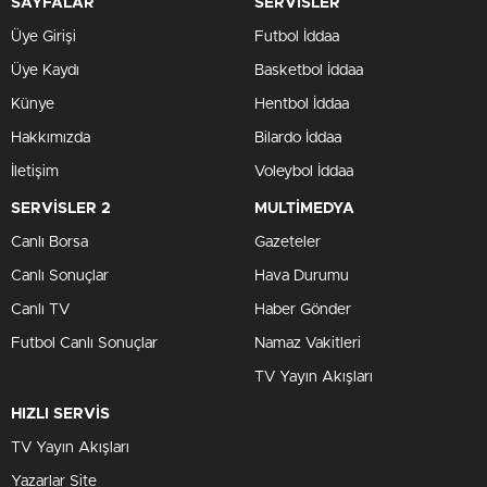
SAYFALAR
SERVİSLER
Üye Girişi
Futbol İddaa
Üye Kaydı
Basketbol İddaa
Künye
Hentbol İddaa
Hakkımızda
Bilardo İddaa
İletişim
Voleybol İddaa
SERVİSLER 2
MULTİMEDYA
Canlı Borsa
Gazeteler
Canlı Sonuçlar
Hava Durumu
Canlı TV
Haber Gönder
Futbol Canlı Sonuçlar
Namaz Vakitleri
TV Yayın Akışları
HIZLI SERVİS
TV Yayın Akışları
Yazarlar Site