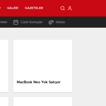
R
GALERI
GAZETELER
neler
Canlı Sonuçlar
İddaa
MacBook Neo Yok Satıyor