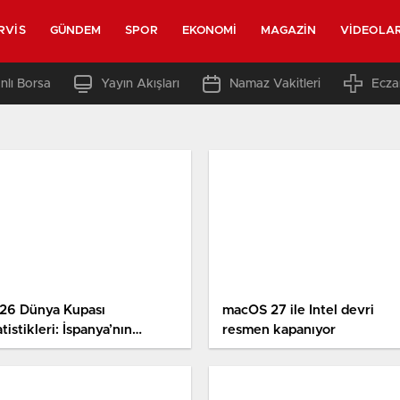
RVIS
GÜNDEM
SPOR
EKONOMI
MAGAZIN
VIDEOLA
nlı Borsa
Yayın Akışları
Namaz Vakitleri
Ecza
26 Dünya Kupası
macOS 27 ile Intel devri
atistikleri: İspanya’nın
resmen kapanıyor
mpiyonluğu, rekorlar ve
nuvanın teknolojileri