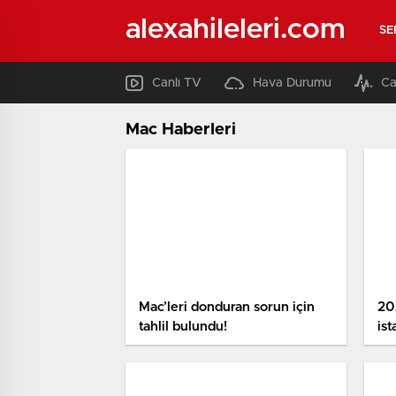
alexahileleri.com
SE
Canlı TV
Hava Durumu
Ca
Mac Haberleri
Mac’leri donduran sorun için
20
tahlil bulundu!
ist
şa
tur