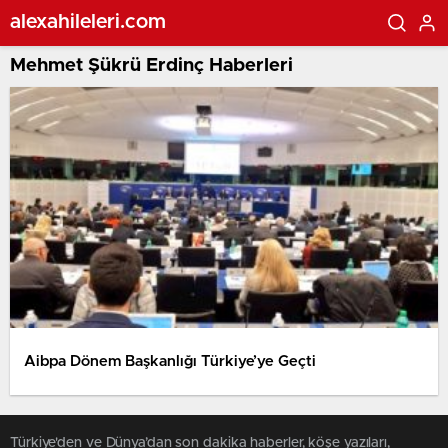
alexahileleri.com
Mehmet Şükrü Erdinç Haberleri
Aibpa Dönem Başkanlığı Türkiye’ye Geçti
Türkiye'den ve Dünya’dan son dakika haberler, köşe yazıları,