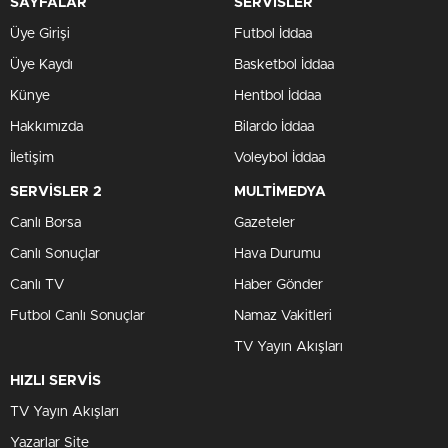
SAYFALAR
SERVİSLER
Üye Girişi
Futbol İddaa
Üye Kaydı
Basketbol İddaa
Künye
Hentbol İddaa
Hakkımızda
Bilardo İddaa
İletişim
Voleybol İddaa
SERVİSLER 2
MULTİMEDYA
Canlı Borsa
Gazeteler
Canlı Sonuçlar
Hava Durumu
Canlı TV
Haber Gönder
Futbol Canlı Sonuçlar
Namaz Vakitleri
TV Yayın Akışları
HIZLI SERVİS
TV Yayın Akışları
Yazarlar Site