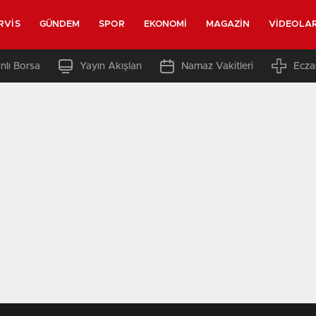
RVIS
GÜNDEM
SPOR
EKONOMI
MAGAZIN
VIDEOLA
nlı Borsa
Yayın Akışları
Namaz Vakitleri
Ecza