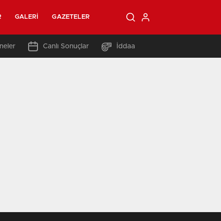
R
GALERI
GAZETELER
neler
Canlı Sonuçlar
İddaa