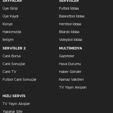
SAYFALAR
SERVİSLER
Üye Girişi
Futbol İddaa
Üye Kaydı
Basketbol İddaa
Künye
Hentbol İddaa
Hakkımızda
Bilardo İddaa
İletişim
Voleybol İddaa
SERVİSLER 2
MULTİMEDYA
Canlı Borsa
Gazeteler
Canlı Sonuçlar
Hava Durumu
Canlı TV
Haber Gönder
Futbol Canlı Sonuçlar
Namaz Vakitleri
TV Yayın Akışları
HIZLI SERVİS
TV Yayın Akışları
Yazarlar Site