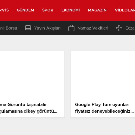
RVIS
GÜNDEM
SPOR
EKONOMI
MAGAZIN
VIDEOLA
nlı Borsa
Yayın Akışları
Namaz Vakitleri
Ecza
ime Görüntü taşınabilir
Google Play, tüm oyunları
gulamasına dikey görüntü
fiyatsız deneyebileceğiniz
şı ekledi
özelliğini duyurdu