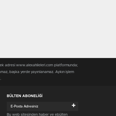
tek adresi www.alexahileleri.com platformunda;
namaz, başka yerde yayınlanamaz. Aykırı işlem
.
BÜLTEN ABONELİĞİ
+
Bu web sitesinden haber ve ebülten