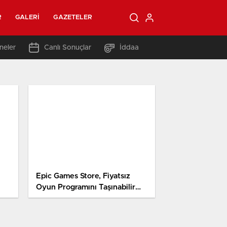
R
GALERI
GAZETELER
neler
Canlı Sonuçlar
İddaa
Epic Games Store, Fiyatsız
Oyun Programını Taşınabilir
Mağazasına da Getirecek