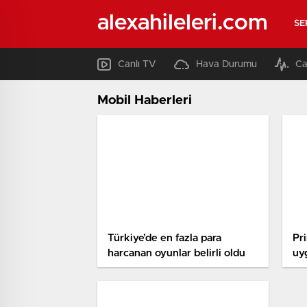
alexahileleri.com
SE
Canlı TV
Hava Durumu
Ca
Mobil Haberleri
Türkiye’de en fazla para
Pr
harcanan oyunlar belirli oldu
uy
akı