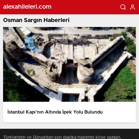
alexahileleri.com
Osman Sargın Haberleri
İstanbul Kapı’nın Altında İpek Yolu Bulundu
Türkiye'den ve Dünya’dan son dakika haberler, köşe yazıları,