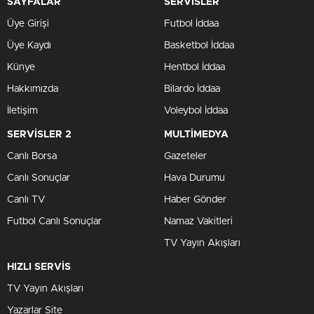
SAYFALAR
SERVİSLER
Üye Girişi
Futbol İddaa
Üye Kaydı
Basketbol İddaa
Künye
Hentbol İddaa
Hakkımızda
Bilardo İddaa
İletişim
Voleybol İddaa
SERVİSLER 2
MULTİMEDYA
Canlı Borsa
Gazeteler
Canlı Sonuçlar
Hava Durumu
Canlı TV
Haber Gönder
Futbol Canlı Sonuçlar
Namaz Vakitleri
TV Yayın Akışları
HIZLI SERVİS
TV Yayın Akışları
Yazarlar Site