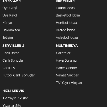
SAYFALAR
SERVİSLER
Üye Girişi
Futbol İddaa
Üye Kaydı
Basketbol İddaa
Künye
Hentbol İddaa
Hakkımızda
Bilardo İddaa
İletişim
Voleybol İddaa
SERVİSLER 2
MULTİMEDYA
Canlı Borsa
Gazeteler
Canlı Sonuçlar
Hava Durumu
Canlı TV
Haber Gönder
Futbol Canlı Sonuçlar
Namaz Vakitleri
TV Yayın Akışları
HIZLI SERVİS
TV Yayın Akışları
Yazarlar Site