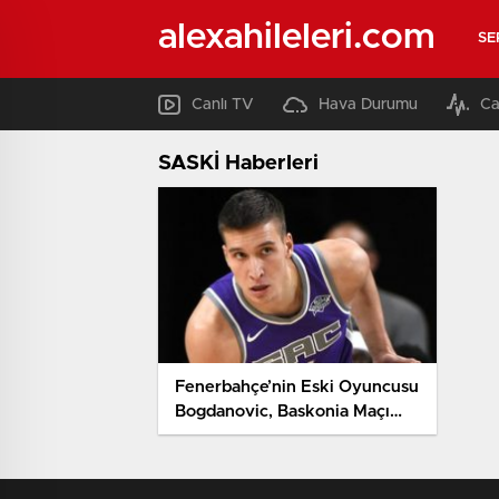
alexahileleri.com
SE
Canlı TV
Hava Durumu
Ca
SASKİ Haberleri
Fenerbahçe’nin Eski Oyuncusu
Bogdanovic, Baskonia Maçı
İçin İstanbul’da