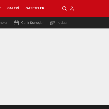
R
GALERI
GAZETELER
neler
Canlı Sonuçlar
İddaa