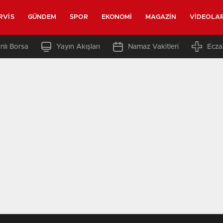
RVIS
GÜNDEM
SPOR
EKONOMI
MAGAZIN
VIDEOLA
nlı Borsa
Yayın Akışları
Namaz Vakitleri
Ecza