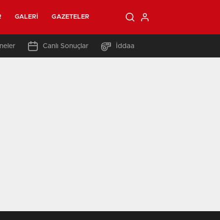
R
GALERI
GAZETELER
neler
Canlı Sonuçlar
İddaa