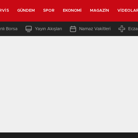
RVIS
GÜNDEM
SPOR
EKONOMI
MAGAZIN
VIDEOLA
nlı Borsa
Yayın Akışları
Namaz Vakitleri
Ecza