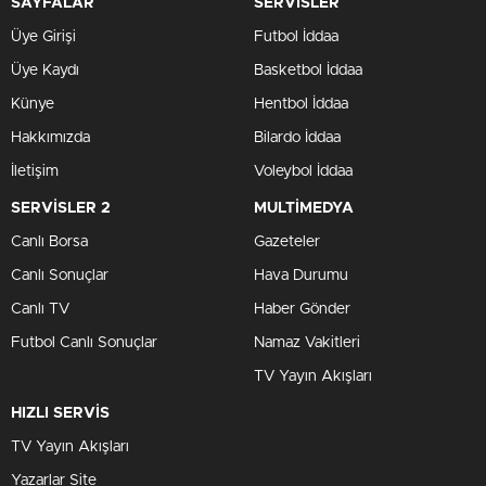
SAYFALAR
SERVİSLER
Üye Girişi
Futbol İddaa
Üye Kaydı
Basketbol İddaa
Künye
Hentbol İddaa
Hakkımızda
Bilardo İddaa
İletişim
Voleybol İddaa
SERVİSLER 2
MULTİMEDYA
Canlı Borsa
Gazeteler
Canlı Sonuçlar
Hava Durumu
Canlı TV
Haber Gönder
Futbol Canlı Sonuçlar
Namaz Vakitleri
TV Yayın Akışları
HIZLI SERVİS
TV Yayın Akışları
Yazarlar Site