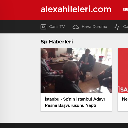
alexahileleri.com
SE
Canlı TV
Hava Durumu
Ca
Sp Haberleri
İstanbul- Sp’nin İstanbul Adayı
Ne
Resmi Başvurusunu Yaptı