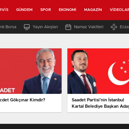
RVIS
GÜNDEM
SPOR
EKONOMI
MAGAZIN
VIDEOLA
nlı Borsa
Yayın Akışları
Namaz Vakitleri
Ecza
cdet Gökçınar Kimdir?
Saadet Partisi’nin İstanbul
Kartal Belediye Başkan Ada
Fehim Hava Kimdir?