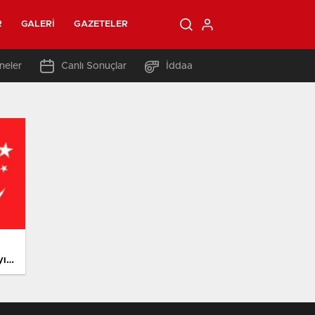
R
GALERI
GAZETELER
neler
Canlı Sonuçlar
İddaa
yı