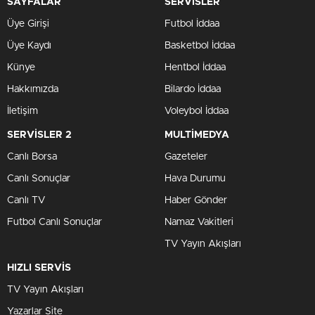
SAYFALAR
SERVİSLER
Üye Girişi
Futbol İddaa
Üye Kaydı
Basketbol İddaa
Künye
Hentbol İddaa
Hakkımızda
Bilardo İddaa
İletişim
Voleybol İddaa
SERVİSLER 2
MULTİMEDYA
Canlı Borsa
Gazeteler
Canlı Sonuçlar
Hava Durumu
Canlı TV
Haber Gönder
Futbol Canlı Sonuçlar
Namaz Vakitleri
TV Yayın Akışları
HIZLI SERVİS
TV Yayın Akışları
Yazarlar Site