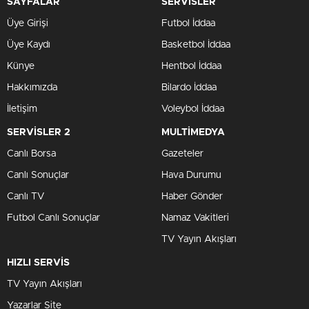
SAYFALAR
SERVİSLER
Üye Girişi
Futbol İddaa
Üye Kaydı
Basketbol İddaa
Künye
Hentbol İddaa
Hakkımızda
Bilardo İddaa
İletişim
Voleybol İddaa
SERVİSLER 2
MULTİMEDYA
Canlı Borsa
Gazeteler
Canlı Sonuçlar
Hava Durumu
Canlı TV
Haber Gönder
Futbol Canlı Sonuçlar
Namaz Vakitleri
TV Yayın Akışları
HIZLI SERVİS
TV Yayın Akışları
Yazarlar Site