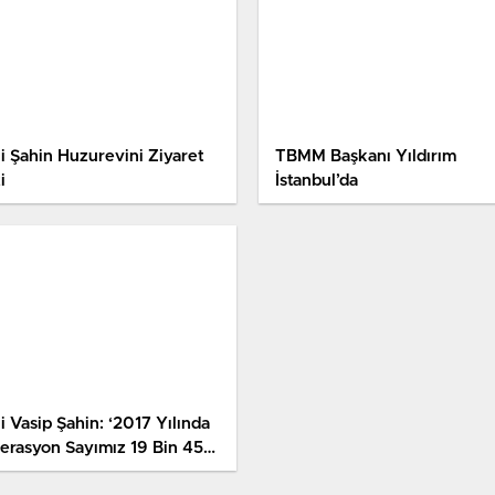
li Şahin Huzurevini Ziyaret
TBMM Başkanı Yıldırım
i
İstanbul’da
i Vasip Şahin: ‘2017 Yılında
erasyon Sayımız 19 Bin 453
en, 2018’de 28 Bin 298’dir’