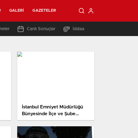
R
GALERI
GAZETELER
neler
Canlı Sonuçlar
İddaa
İstanbul Emniyet Müdürlüğü
Bünyesinde İlçe ve Şube
Müdürlüklerine Yeni Atamalar
Yapıldı