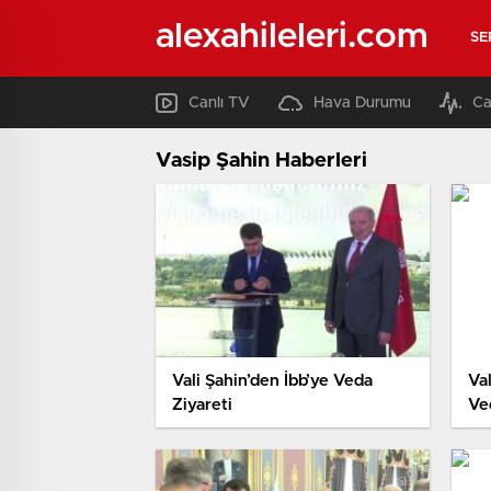
alexahileleri.com
SE
Canlı TV
Hava Durumu
Ca
Vasip Şahin Haberleri
Vali Şahin’den İbb’ye Veda
Va
Ziyareti
Ve