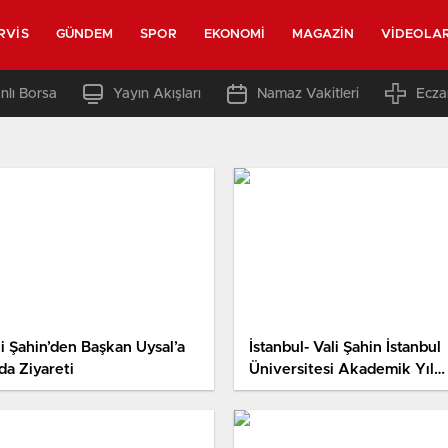
RVIS
GÜNDEM
SPOR
EKONOMI
MAGAZIN
VIDEOLA
nlı Borsa
Yayın Akışları
Namaz Vakitleri
Ecza
li Şahin’den Başkan Uysal’a
İstanbul- Vali Şahin İstanbul
da Ziyareti
Üniversitesi Akademik Yıl
Açılış Törenine Katıldı