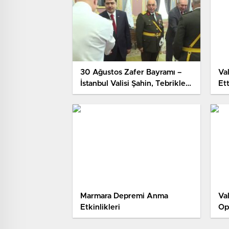
30 Ağustos Zafer Bayramı –
Va
İstanbul Valisi Şahin, Tebrikleri
Ett
Kabul Etti
Marmara Depremi Anma
Val
Etkinlikleri
Op
İk