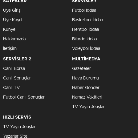
SAYFALAR
SERVİSLER
Üye Girişi
Futbol İddaa
Üye Kaydı
Basketbol İddaa
Künye
Hentbol İddaa
Hakkımızda
Bilardo İddaa
İletişim
Voleybol İddaa
SERVİSLER 2
MULTİMEDYA
Canlı Borsa
Gazeteler
Canlı Sonuçlar
Hava Durumu
Canlı TV
Haber Gönder
Futbol Canlı Sonuçlar
Namaz Vakitleri
TV Yayın Akışları
HIZLI SERVİS
TV Yayın Akışları
Yazarlar Site