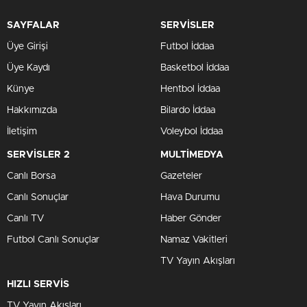
SAYFALAR
SERVİSLER
Üye Girişi
Futbol İddaa
Üye Kaydı
Basketbol İddaa
Künye
Hentbol İddaa
Hakkımızda
Bilardo İddaa
İletişim
Voleybol İddaa
SERVİSLER 2
MULTİMEDYA
Canlı Borsa
Gazeteler
Canlı Sonuçlar
Hava Durumu
Canlı TV
Haber Gönder
Futbol Canlı Sonuçlar
Namaz Vakitleri
TV Yayın Akışları
HIZLI SERVİS
TV Yayın Akışları