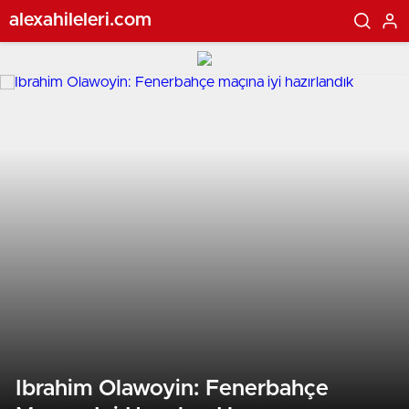
alexahileleri.com
Ibrahim Olawoyin: Fenerbahçe