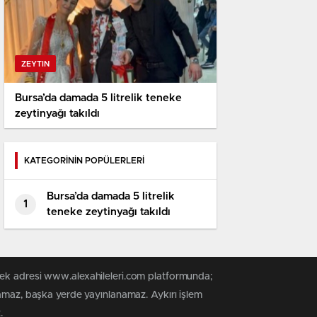
ZEYTIN
Bursa’da damada 5 litrelik teneke
zeytinyağı takıldı
KATEGORİNİN POPÜLERLERİ
Bursa’da damada 5 litrelik
1
teneke zeytinyağı takıldı
tek adresi www.alexahileleri.com platformunda;
namaz, başka yerde yayınlanamaz. Aykırı işlem
.