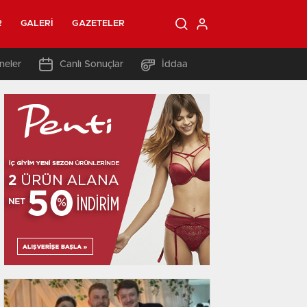
R
GALERI
GAZETELER
neler
Canlı Sonuçlar
İddaa