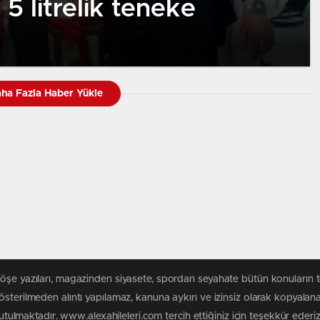
5 litrelik teneke
ha Fazla Haber Yükle
köşe yazıları, magazinden siyasete, spordan seyahate bütün konuların 
österilmeden alıntı yapılamaz, kanuna aykırı ve izinsiz olarak kopyala
tutulmaktadır. www.alexahileleri.com tercih ettiğiniz için teşekkür ederiz