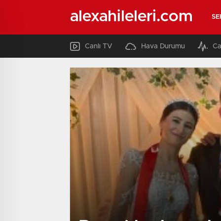
alexahileleri.com
SE
Canlı TV
Hava Durumu
Ca