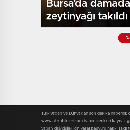
Bursa’da damada 
zeytinyağı takıldı
Da
Türkiye'den ve Dünya’dan son dakika haberler, 
www.alexahileleri.com haber içerikleri kaynak g
yapan kişi/kişiler için yasal başvuru hakkı saklı 