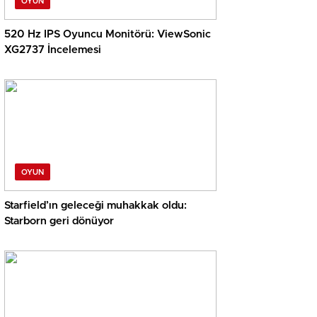
OYUN
520 Hz IPS Oyuncu Monitörü: ViewSonic
XG2737 İncelemesi
OYUN
Starfield’ın geleceği muhakkak oldu:
Starborn geri dönüyor