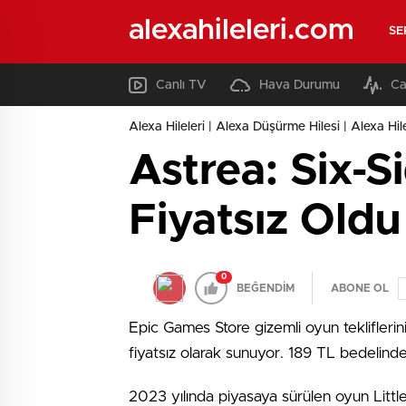
alexahileleri.com
SE
Canlı TV
Hava Durumu
Ca
Alexa Hileleri | Alexa Düşürme Hilesi | Alexa Hil
Astrea: Six-S
Fiyatsız Oldu
0
BEĞENDİM
ABONE OL
Epic Games Store gizemli oyun teklifleri
fiyatsız olarak sunuyor. 189 TL bedelindek
2023 yılında piyasaya sürülen oyun Little