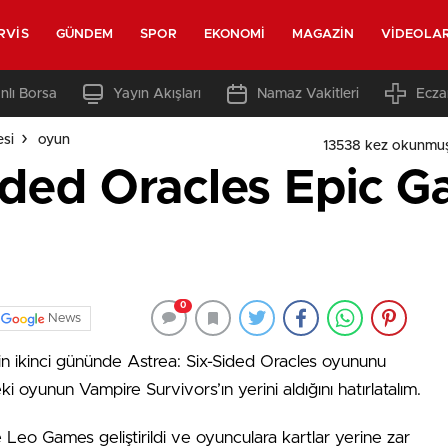
RVIS
GÜNDEM
SPOR
EKONOMI
MAGAZIN
VIDEOLA
nlı Borsa
Yayın Akışları
Namaz Vakitleri
Ecza
esi
oyun
13538 kez okunmuş
ided Oracles Epic G
0
News
nin ikinci gününde Astrea: Six-Sided Oracles oyununu
i oyunun Vampire Survivors’ın yerini aldığını hatırlatalım.
 Leo Games geliştirildi ve oyunculara kartlar yerine zar