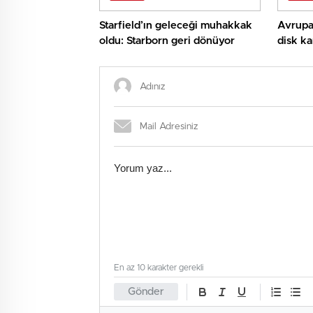
Starfield’ın geleceği muhakkak
Avrupa 
oldu: Starborn geri dönüyor
disk ka
En az 10 karakter gerekli
Gönder