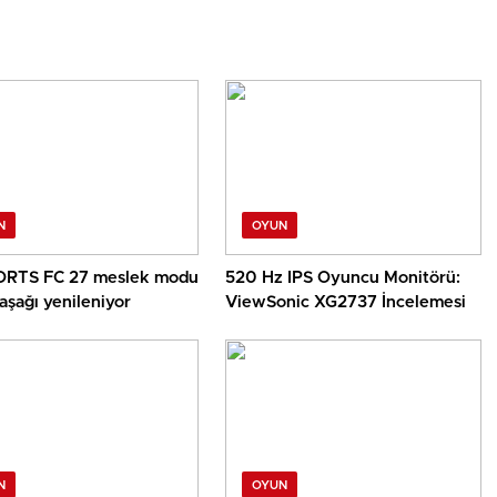
N
OYUN
RTS FC 27 meslek modu
520 Hz IPS Oyuncu Monitörü:
aşağı yenileniyor
ViewSonic XG2737 İncelemesi
N
OYUN