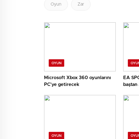
Oyun
Zar
OYUN
OYU
Microsoft Xbox 360 oyunlarını
EA SPO
PC’ye getirecek
baştan 
OYUN
OYU