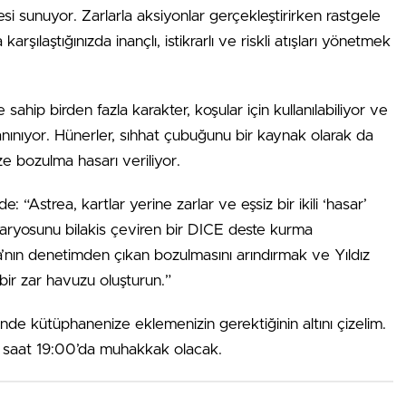
si sunuyor. Zarlarla aksiyonlar gerçekleştirirken rastgele
rşılaştığınızda inançlı, istikrarlı ve riskli atışları yönetmek
 sahip birden fazla karakter, koşular için kullanılabiliyor ve
nınıyor. Hünerler, sıhhat çubuğunu bir kaynak olarak da
ze bozulma hasarı veriliyor.
e: “Astrea, kartlar yerine zarlar ve eşsiz bir ikili ‘hasar’
enaryosunu bilakis çeviren bir DICE deste kurma
a’nın denetimden çıkan bozulmasını arındırmak ve Yıldız
bir zar havuzu oluşturun.”
inde kütüphanenize eklemenizin gerektiğinin altını çizelim.
si saat 19:00’da muhakkak olacak.