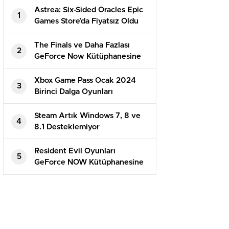
Astrea: Six-Sided Oracles Epic
1
Games Store’da Fiyatsız Oldu
The Finals ve Daha Fazlası
2
GeForce Now Kütüphanesine
Eklendi
Xbox Game Pass Ocak 2024
3
Birinci Dalga Oyunları
Duyuruldu
Steam Artık Windows 7, 8 ve
4
8.1 Desteklemiyor
Resident Evil Oyunları
5
GeForce NOW Kütüphanesine
Ekleniyor