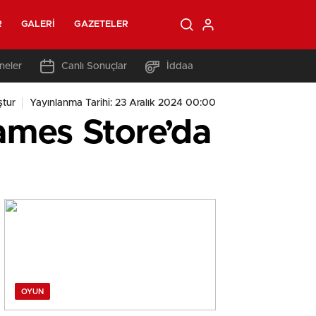
R
GALERI
GAZETELER
neler
Canlı Sonuçlar
İddaa
tur
Yayınlanma Tarihi: 23 Aralık 2024 00:00
ames Store’da
OYUN