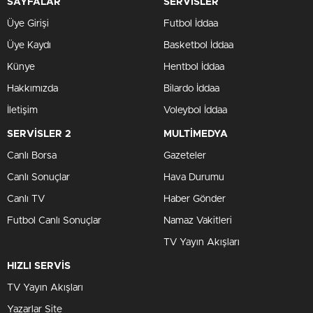
SAYFALAR
SERVİSLER
Üye Girişi
Futbol İddaa
Üye Kaydı
Basketbol İddaa
Künye
Hentbol İddaa
Hakkımızda
Bilardo İddaa
İletişim
Voleybol İddaa
SERVİSLER 2
MULTİMEDYA
Canlı Borsa
Gazeteler
Canlı Sonuçlar
Hava Durumu
Canlı TV
Haber Gönder
Futbol Canlı Sonuçlar
Namaz Vakitleri
TV Yayın Akışları
HIZLI SERVİS
TV Yayın Akışları
Yazarlar Site