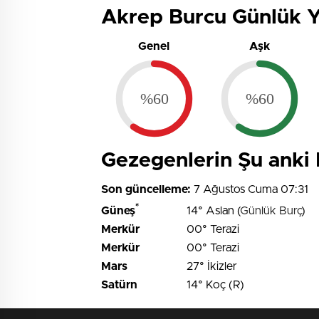
Akrep Burcu Günlük Yı
Genel
Aşk
%60
%60
Gezegenlerin Şu ank
Son güncelleme:
7 Ağustos Cuma 07:31
*
Güneş
14° Aslan (
Günlük Burç
)
Merkür
00° Terazi
Merkür
00° Terazi
Mars
27° İkizler
Satürn
14° Koç (R)