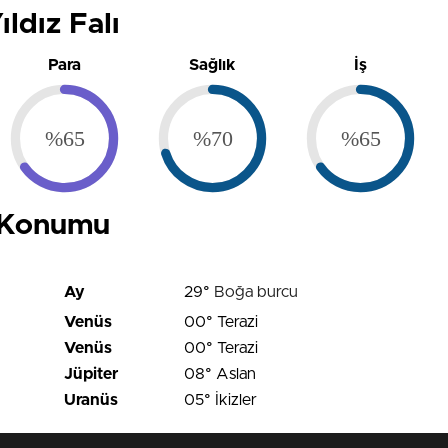
ldız Falı
Para
Sağlık
İş
%65
%70
%65
i Konumu
Ay
29°
Boğa burcu
Venüs
00° Terazi
Venüs
00° Terazi
Jüpiter
08° Aslan
Uranüs
05° İkizler