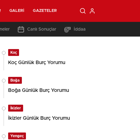
R
GALERI
GAZETELER
neler
Canlı Sonuçlar
İddaa
Koç
Koç Günlük Burç Yorumu
Boğa
Boğa Günlük Burç Yorumu
İkizler
İkizler Günlük Burç Yorumu
Yengeç