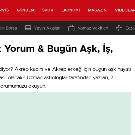
RVIS
GÜNDEM
SPOR
EKONOMI
MAGAZIN
VIDEOLA
nlı Borsa
Yayın Akışları
Namaz Vakitleri
Ecza
 Yorum & Bugün Aşk, İş,
kliyor? Akrep kadını ve Akrep erkeği için bugün aşk hayatı
sıl olacak? Uzman astrologlar tarafından yazılan, 7
yorumumuzu okuyun.