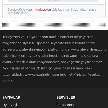
Gönderdiğiniz yorum
moderasyon
ekibi tarafından incelendikten sonra
yayınlanacaktır.
Türkiye'den ve Dünya’dan son dakika haberler, köşe yazıları,
magazinden siyasete, spordan seyahate bütün konuların tek
adresi www.alexahileleri.com platformunda; www.alexahileleri.com
haber içerikleri kaynak gösterilmeden alıntı yapılamaz, kanuna
aykırı ve izinsiz olarak kopyalanamaz, başka yerde yayınlanamaz.
Aykırı işlem yapan kişi/kişiler için yasal başvuru hakkı saklı
tutulmaktadır. www.alexahileleri.com tercih ettiğiniz için teşekkür
ederiz.
SAYFALAR
SERVİSLER
Üye Girişi
Futbol İddaa