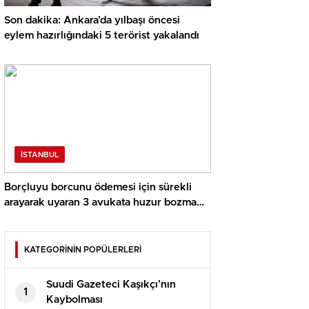
Son dakika: Ankara’da yılbaşı öncesi
eylem hazırlığındaki 5 terörist yakalandı
İSTANBUL
Borçluyu borcunu ödemesi için sürekli
arayarak uyaran 3 avukata huzur bozma
davası açıldı
KATEGORİNİN POPÜLERLERİ
Suudi Gazeteci Kaşıkçı’nın
1
Kaybolması