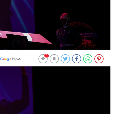
0
News