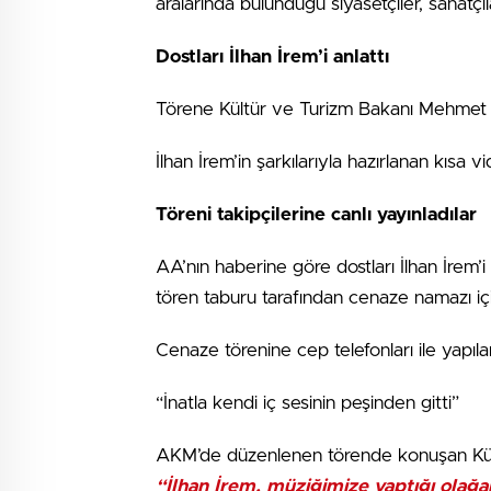
aralarında bulunduğu siyasetçiler, sanatçıl
Dostları İlhan İrem’i anlattı
Törene Kültür ve Turizm Bakanı Mehmet 
İlhan İrem’in şarkılarıyla hazırlanan kısa
Töreni takipçilerine canlı yayınladılar
AA’nın haberine göre dostları İlhan İrem’i
tören taburu tarafından cenaze namazı i
Cenaze törenine cep telefonları ile yapıl
“İnatla kendi iç sesinin peşinden gitti”
AKM’de düzenlenen törende konuşan Kül
“İlhan İrem, müziğimize yaptığı olağanü