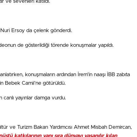
ar ve sevenleri katıldı.
Nuri Ersoy da çelenk gönderdi.
 videonun de gösterildiği törende konuşmalar yapıldı.
 anlatırken, konuşmaların ardından İrem’in naaşı İBB zabıta
çin Bebek Camii’ne götürüldü.
an canlı yayınlar damga vurdu.
tür ve Turizm Bakan Yardımcısı Ahmet Misbah Demircan,
stü katkılarının yanı sıra dünyayı yaşanılır kılan