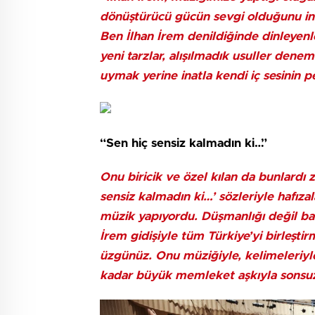
dönüştürücü gücün sevgi olduğunu ina
Ben İlhan İrem denildiğinde dinleyenl
yeni tarzlar, alışılmadık usuller den
uymak yerine inatla kendi iç sesinin pe
“Sen hiç sensiz kalmadın ki…”
Onu biricik ve özel kılan da bunlardı z
sensiz kalmadın ki…’ sözleriyle hafızal
müzik yapıyordu. Düşmanlığı değil bar
İrem gidişiyle tüm Türkiye’yi birleşti
üzgünüz. Onu müziğiyle, kelimeleriyle
kadar büyük memleket aşkıyla sonsuz