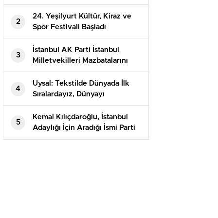
24. Yeşilyurt Kültür, Kiraz ve
2
Spor Festivali Başladı
İstanbul AK Parti İstanbul
3
Milletvekilleri Mazbatalarını
Aldı
Uysal: Tekstilde Dünyada İlk
4
Sıralardayız, Dünyayı
Giydiriyoruz
Kemal Kılıçdaroğlu, İstanbul
5
Adaylığı İçin Aradığı İsmi Parti
Dışından Buldu