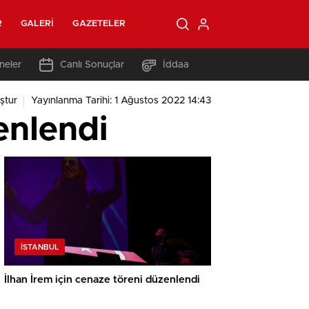
R
GALERI
GAZETELER
neler
Canlı Sonuçlar
İddaa
ştur
Yayınlanma Tarihi: 1 Ağustos 2022 14:43
enlendi
İSTANBUL
İlhan İrem için cenaze töreni düzenlendi