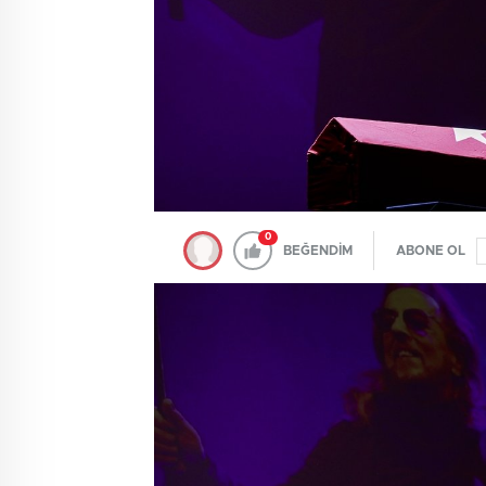
0
BEĞENDİM
ABONE OL