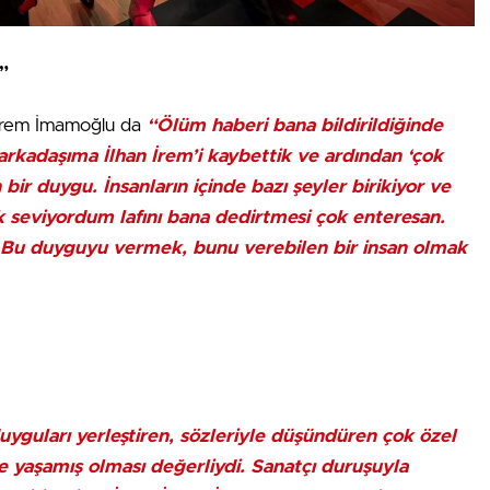
”
Ekrem İmamoğlu da
“Ölüm haberi bana bildirildiğinde
rkadaşıma İlhan İrem’i kaybettik ve ardından ‘çok
ir duygu. İnsanların içinde bazı şeyler birikiyor ve
k seviyordum lafını bana dedirtmesi çok enteresan.
. Bu duyguyu vermek, bunu verebilen bir insan olmak
uyguları yerleştiren, sözleriyle düşündüren çok özel
de yaşamış olması değerliydi. Sanatçı duruşuyla