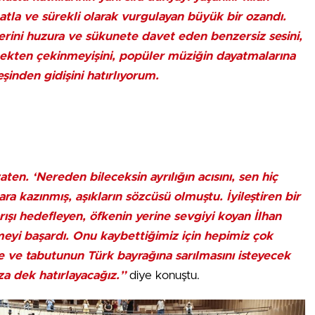
tla ve sürekli olarak vurgulayan büyük bir ozandı.
erini huzura ve sükunete davet eden benzersiz sesini,
emekten çekinmeyişini, popüler müziğin dayatmalarına
şinden gidişini hatırlıyorum.
aten. ‘Nereden bileceksin ayrılığın acısını, sen hiç
ara kazınmış, aşıkların sözcüsü olmuştu. İyileştiren bir
ışı hedefleyen, öfkenin yerine sevgiyi koyan İlhan
rmeyi başardı. Onu kaybettiğimiz için hepimiz çok
 ve tabutunun Türk bayrağına sarılmasını isteyecek
a dek hatırlayacağız.”
diye konuştu.