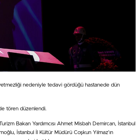
k yetmezliği nedeniyle tedavi gördüğü hastanede dün
de tören düzenlendi.
e Turizm Bakan Yardımcısı Ahmet Misbah Demircan, İstanbul
ğlu, İstanbul İl Kültür Müdürü Coşkun Yılmaz’ın