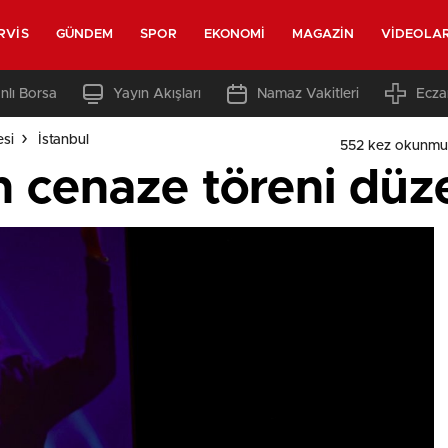
RVIS
GÜNDEM
SPOR
EKONOMI
MAGAZIN
VIDEOLA
nlı Borsa
Yayın Akışları
Namaz Vakitleri
Ecza
esi
İstanbul
552 kez okunmu
in cenaze töreni düz